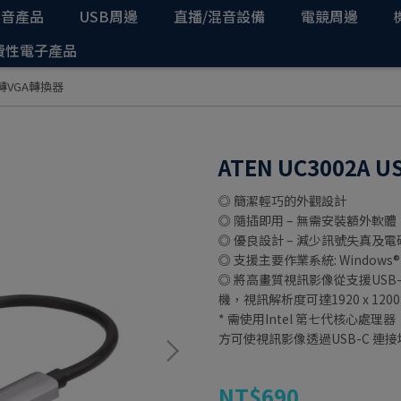
影音產品
USB周邊
直播/混音設備
電競周邊
費性電子產品
-C轉VGA轉換器
ATEN UC3002A 
◎ 簡潔輕巧的外觀設計
◎ 隨插即用 – 無需安裝額外軟體
◎ 優良設計 – 減少訊號失真及
◎ 支援主要作業系統: Windows®、 
◎ 將高畫質視訊影像從支援USB
機，視訊解析度可達1920 x 1200 
* 需使用Intel 第七代核心處理器（
方可使視訊影像透過USB-C 連
NT$690