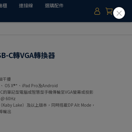
機櫃
連接線
選購配件
USB-C轉VGA轉換器
電磁干擾
OS X®*、iPad Pro及Android
-C的筆記型電腦或智慧型手機傳輸至VGA螢幕或投影
@ 60Hz
Kaby Lake）及以上版本，同時搭載DP Alt Mode，
接埠輸出