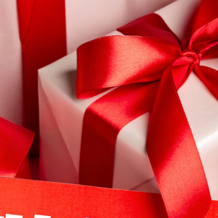
低煙無鹵，耐燃LSZH
6 UTP
網路跳線 (CPC6U)，線材外被採用低煙無鹵 (LS
遇火燃燒時不致產生鹵素而形成有毒煙霧。