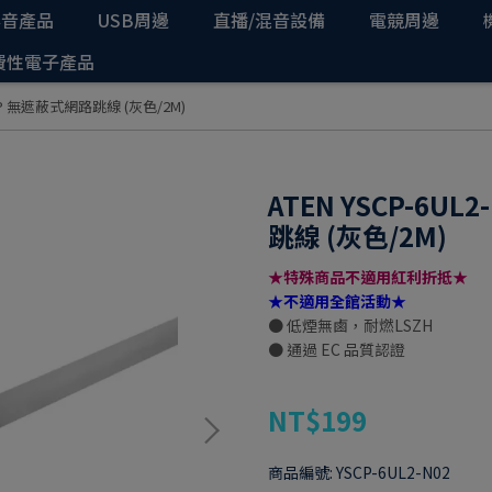
影音產品
USB周邊
直播/混音設備
電競周邊
費性電子產品
6 UTP 無遮蔽式網路跳線 (灰色/2M)
ATEN YSCP-6UL
跳線 (灰色/2M)
★特殊商品不適用紅利折抵★
★不適用全館活動★
● 低煙無鹵，耐燃LSZH
● 通過 EC 品質認證
NT$199
商品編號:
YSCP-6UL2-N02