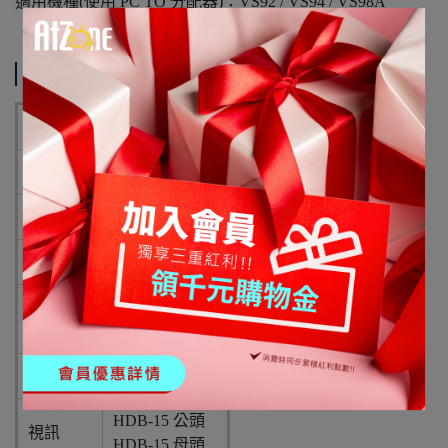
適用機種(使用 PC TO 分配器)：VS92 / VS94 / VS98A
規格說明
導線
材料
鍍錫銅
絞合外徑
30 AWG
加套
外披: PVC
材料
遮蔽: 鋁箔麥拉
連接介面
HDB-15 公頭
視訊
HDB-15 母頭