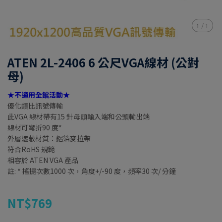
1
/
1
ATEN 2L-2406 6 公尺VGA線材 (公對
母)
★不適用全館活動★
優化類比訊號傳輸
此VGA 線材帶有15 針母頭輸入端和公頭輸出端
線材可彎折90 度*
外層遮蔽材質：鋁箔麥拉帶
符合RoHS 規範
相容於 ATEN VGA 產品
註: * 搖擺次數1000 次，角度+/-90 度，頻率30 次/ 分鐘
NT$769